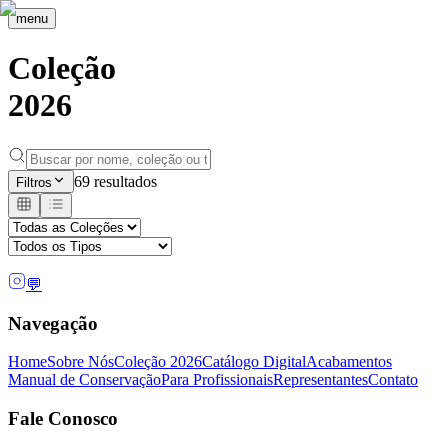
menu
Coleção
2026
69
resultados
Filtros
💬
Navegação
Home
Sobre Nós
Coleção 2026
Catálogo Digital
Acabamentos
Manual de Conservação
Para Profissionais
Representantes
Contato
Fale Conosco